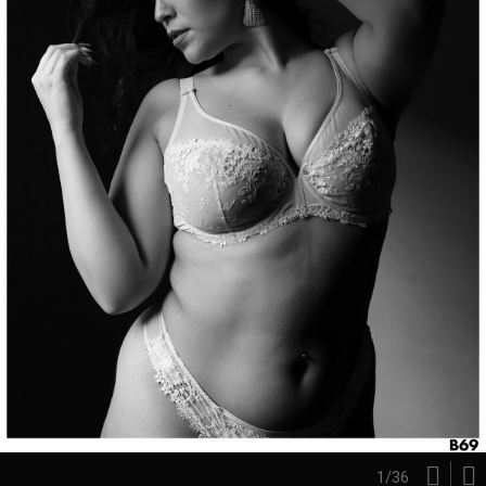
1
/
36