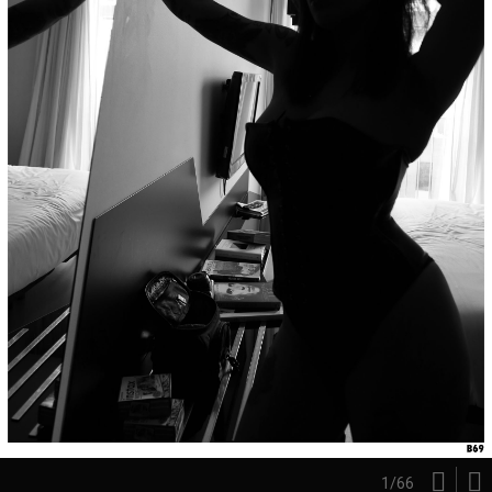
1
/
66